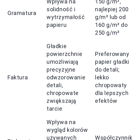
Wpływa na
150 g/m²,
solidność i
najlepiej 200
Gramatura
wytrzymałość
g/m² lub od
papieru
160 g/m² do
250 g/m²
Gładkie
powierzchnie
Preferowany
umożliwiają
papier gładki
precyzyjne
do detali;
Faktura
odwzorowanie
lekko
detali,
chropowaty
chropowate
dla lepszych
zwiększają
efektów
tarcie
Wpływa na
wygląd kolorów
używanych
Współczynnik