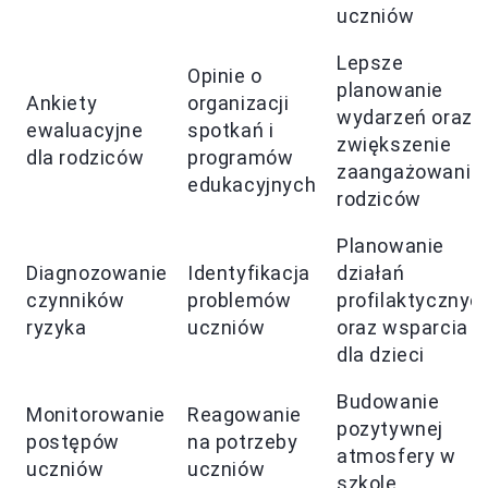
uczniów
Lepsze
Opinie o
planowanie
Ankiety
organizacji
wydarzeń oraz
ewaluacyjne
spotkań i
zwiększenie
dla rodziców
programów
zaangażowania
edukacyjnych
rodziców
Planowanie
Diagnozowanie
Identyfikacja
działań
czynników
problemów
profilaktycznyc
ryzyka
uczniów
oraz wsparcia
dla dzieci
Budowanie
Monitorowanie
Reagowanie
pozytywnej
postępów
na potrzeby
atmosfery w
uczniów
uczniów
szkole