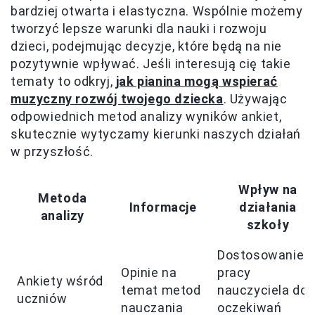
bardziej otwarta i elastyczna. Wspólnie możemy
tworzyć lepsze warunki dla nauki i rozwoju
dzieci, podejmując decyzje, które będą na nie
pozytywnie wpływać. Jeśli interesują cię takie
tematy to odkryj,
jak pianina mogą wspierać
muzyczny rozwój twojego dziecka
. Używając
odpowiednich metod analizy wyników ankiet,
skutecznie wytyczamy kierunki naszych działań
w przyszłość.
Wpływ na
Metoda
Informacje
działania
analizy
szkoły
Dostosowanie
Opinie na
pracy
Ankiety wśród
temat metod
nauczyciela do
uczniów
nauczania
oczekiwań