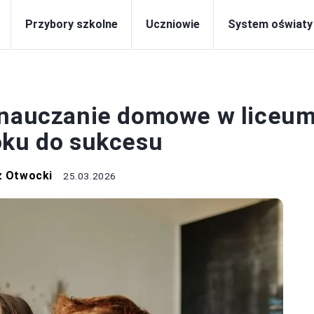
Przybory szkolne
Uczniowie
System oświaty
TEM OŚWIATY
ć nauczanie domowe w liceu
oku do sukcesu
z Otwocki
25.03.2026