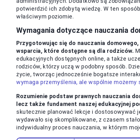
administracyjnych. Dodatkowo są zobowiąza
potwierdzić ich zdobytą wiedzę. W ten spos
właściwym poziomie.
Wymagania dotyczące nauczania do
Przygotowując się do nauczania domowego,
wsparcia, które dostępne są dla rodziców.
M
edukacyjnych dostępnych online, a także ucz
rodziców, którzy uczą w podobny sposób. Dzi
życie, tworząc jednocześnie bogatsze interakc
wymaga przemyślenia, ale wspólnie możemy s
Rozumienie podstaw prawnych nauczania dom
lecz także fundament naszej edukacyjnej po
skutecznie planować lekcje i dostosowywać j
wydawało się skomplikowane, z czasem stało 
indywidualny proces nauczania, w którym moj