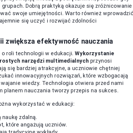
w grupach. Dobrą praktyką okazuje się zróżnicowanie
ować swoje umiejętności. Warto również wprowadzi
jemnie się uczyć i rozwijać zdolności
i zwiększa efektywność nauczania
 roli technologii w edukacji.
Wykorzystanie
 prostych narzędzi multimedialnych
przynosi
ją się bardziej atrakcyjne, a uczniowie chętniej
szukać innowacyjnych rozwiązań, które wzbogacają
swajanie wiedzy. Technologia otwiera przed nami
m planem nauczania tworzy przepis na sukces.
ożna wykorzystać w edukacji:
ą naukę zdalną.
ot, które angażują uczniów.
ają tradycyjne wykłady.