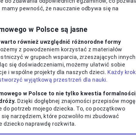
ne do zdawania odpowiednich egzaminów, co pozwal
ób mamy pewność, że nauczanie odbywa się na
mowego w Polsce są jasne
 warto również uwzględnić różnorodne formy
ożemy z powodzeniem korzystać z materiałów
estniczyć w grupach wsparcia, zrzeszających innych
eląc się doświadczeniami, możemy ułatwić sobie
je i wspólne projekty dla naszych dzieci.
Każdy krok
tworzyć wyjątkową przestrzeń dla nauki.
owego w Polsce to nie tylko kwestia formalności
dróży.
Dzięki dogłębnej znajomości przepisów mogę
e do potrzeb mojego dziecka. To, co początkowo
się narzędziem, które pozwoliło mi zbudować
e dziecko naprawdę rozkwita.