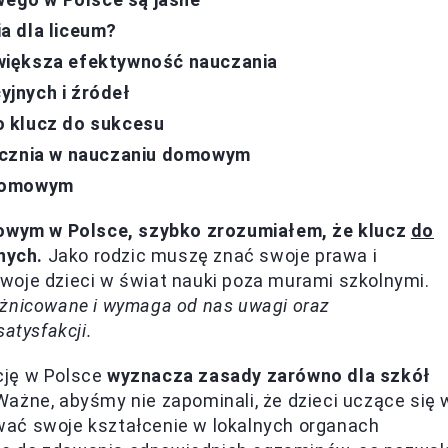
a dla liceum?
większa efektywność nauczania
jnych i źródeł
o klucz do sukcesu
 ucznia w nauczaniu domowym
 domowym
wym w Polsce, szybko zrozumiałem, że klucz
do
nych.
Jako rodzic muszę znać swoje prawa i
woje dzieci w świat nauki poza murami szkolnymi.
óżnicowane i wymaga od nas uwagi oraz
atysfakcji.
cję w Polsce
wyznacza zasady zarówno dla szkół
ażne, abyśmy nie zapominali, że dzieci uczące się 
wać swoje kształcenie w lokalnych organach