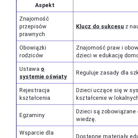
Aspekt
Znajomość
przepisów
Klucz do sukcesu
z na
prawnych
Obowiązki
Znajomość praw i obow
rodziców
dzieci w edukację dom
Ustawa
o
Reguluje zasady dla s
systemie oświaty
Rejestracja
Dzieci uczące się w s
kształcenia
kształcenie w lokalnyc
Dzieci są zobowiązane
Egzaminy
wiedzę.
Wsparcie dla
Dostępne materiały edu