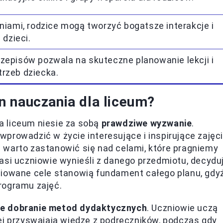
niami, rodzice mogą tworzyć bogatsze interakcje i
 dzieci.
episów pozwala na skuteczne planowanie lekcji i
rzeb dziecka.
 nauczania dla liceum?
a liceum niesie za sobą
prawdziwe wyzwanie
.
prowadzić w życie interesujące i inspirujące zajęci
 warto zastanowić się nad celami, które pragniemy
asi uczniowie wynieśli z danego przedmiotu, decydu
niowane cele stanowią fundament całego planu, gdy
rogramu zajęć.
e dobranie metod dydaktycznych
. Uczniowie uczą
ej przyswajają wiedzę z podręczników, podczas gdy