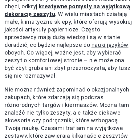
chęci, odkryj
kreatywne pomysły na wyjątkową
dekorację zeszytu
. W wielu miastach działają
małe, klimatyczne sklepy, które oferują wysokiej
jakości artykuły papiernicze. Często
sprzedawcy mają dużą wiedzę i są w stanie
doradzić, co będzie najlepsze do
nauki języków
obcych
. Co więcej, ważne jest, aby wybierać
zeszyt o komfortowej stronie – nie może ona
być zbyt gruba ani zbyt przezroczysta, aby tusz
się nie rozmazywał.
Nie można również zapominać o okazjonalnych
zakupach, które zdarzają się podczas
różnorodnych targów i kiermaszów. Można tam
znaleźć nie tylko zeszyty, ale także ciekawe
akcesoria czy podręczniki, które wzbogacą
Twoją naukę. Czasami trafiam na wyjątkowe
zestawy, które zawierają kilkanaście zeszytów