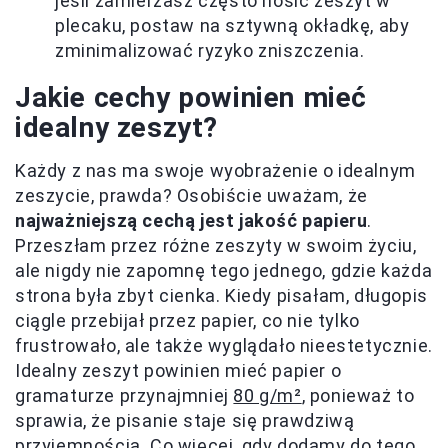
jeśli zamierzasz często nosić zeszyt w
plecaku, postaw na sztywną okładkę, aby
zminimalizować ryzyko zniszczenia.
Jakie cechy powinien mieć
idealny zeszyt?
Każdy z nas ma swoje wyobrażenie o idealnym
zeszycie, prawda? Osobiście uważam, że
najważniejszą cechą jest jakość papieru
.
Przeszłam przez różne zeszyty w swoim życiu,
ale nigdy nie zapomnę tego jednego, gdzie każda
strona była zbyt cienka. Kiedy pisałam, długopis
ciągle przebijał przez papier, co nie tylko
frustrowało, ale także wyglądało nieestetycznie.
Idealny zeszyt powinien mieć papier o
gramaturze przynajmniej
80 g/m²
, ponieważ to
sprawia, że pisanie staje się prawdziwą
przyjemnością. Co więcej, gdy dodamy do tego