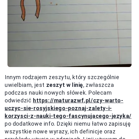
Innym rodzajem zeszytu, który szczególnie
uwielbiam, jest
zeszyt w linię
, zwłaszcza
podczas nauki nowych słówek. Polecam
odwiedzić
https://maturazwf.pl/czy-warto-
uczyc-sie-rosyjskiego-poznaj-zalety-i-
korzysci-z-nauki-tego-fascynujacego-jezyka/
po dodatkowe info. Dzięki niemu łatwo zapisuję
wszystkie nowe wyrazy, ich definicje oraz