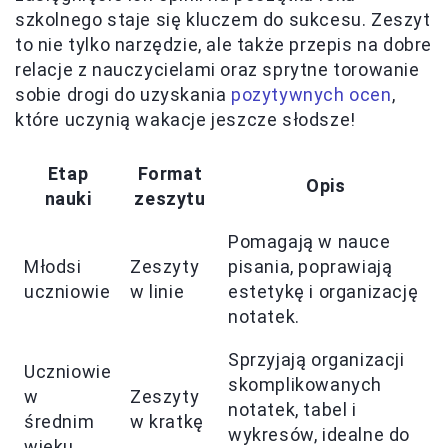
szkolnego staje się kluczem do sukcesu. Zeszyt
to nie tylko narzędzie, ale także przepis na dobre
relacje z nauczycielami oraz sprytne torowanie
sobie drogi do uzyskania
pozytywnych ocen
,
które uczynią wakacje jeszcze słodsze!
Etap
Format
Opis
nauki
zeszytu
Pomagają w nauce
Młodsi
Zeszyty
pisania, poprawiają
uczniowie
w linie
estetykę i organizację
notatek.
Sprzyjają organizacji
Uczniowie
skomplikowanych
w
Zeszyty
notatek, tabel i
średnim
w kratkę
wykresów, idealne do
wieku