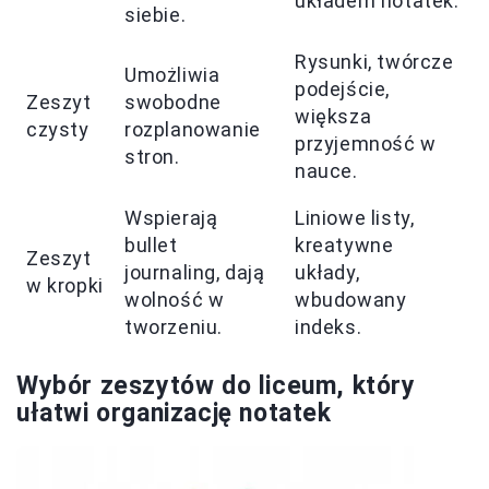
układem notatek.
siebie.
Rysunki, twórcze
Umożliwia
podejście,
Zeszyt
swobodne
większa
czysty
rozplanowanie
przyjemność w
stron.
nauce.
Wspierają
Liniowe listy,
bullet
kreatywne
Zeszyt
journaling, dają
układy,
w kropki
wolność w
wbudowany
tworzeniu.
indeks.
Wybór zeszytów do liceum, który
ułatwi organizację notatek