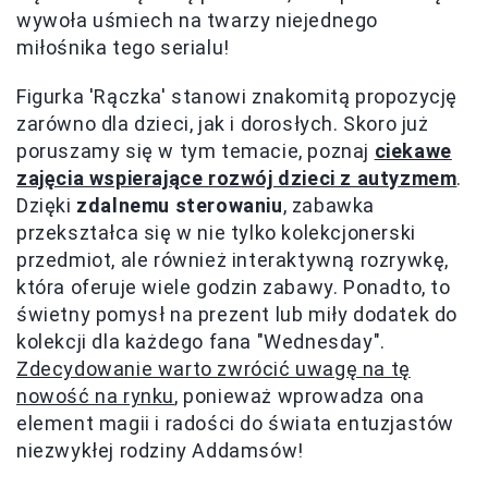
wywoła uśmiech na twarzy niejednego
miłośnika tego serialu!
Figurka 'Rączka' stanowi znakomitą propozycję
zarówno dla dzieci, jak i dorosłych. Skoro już
poruszamy się w tym temacie, poznaj
ciekawe
zajęcia wspierające rozwój dzieci z autyzmem
.
Dzięki
zdalnemu sterowaniu
, zabawka
przekształca się w nie tylko kolekcjonerski
przedmiot, ale również interaktywną rozrywkę,
która oferuje wiele godzin zabawy. Ponadto, to
świetny pomysł na prezent lub miły dodatek do
kolekcji dla każdego fana "Wednesday".
Zdecydowanie warto zwrócić uwagę na tę
nowość na rynku
, ponieważ wprowadza ona
element magii i radości do świata entuzjastów
niezwykłej rodziny Addamsów!