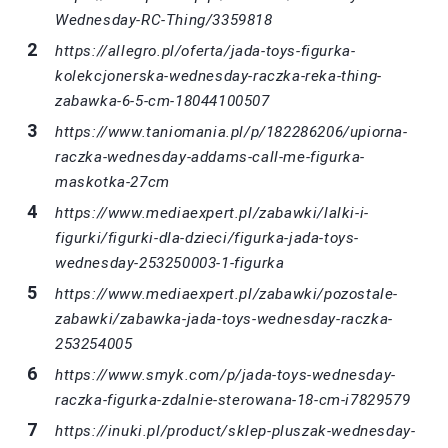
Wednesday-RC-Thing/3359818
https://allegro.pl/oferta/jada-toys-figurka-
kolekcjonerska-wednesday-raczka-reka-thing-
zabawka-6-5-cm-18044100507
https://www.taniomania.pl/p/182286206/upiorna-
raczka-wednesday-addams-call-me-figurka-
maskotka-27cm
https://www.mediaexpert.pl/zabawki/lalki-i-
figurki/figurki-dla-dzieci/figurka-jada-toys-
wednesday-253250003-1-figurka
https://www.mediaexpert.pl/zabawki/pozostale-
zabawki/zabawka-jada-toys-wednesday-raczka-
253254005
https://www.smyk.com/p/jada-toys-wednesday-
raczka-figurka-zdalnie-sterowana-18-cm-i7829579
https://inuki.pl/product/sklep-pluszak-wednesday-