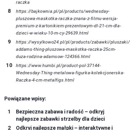
raczka
https://bajkownia.pl/pl/products/wednesday-
pluszowa-maskotka-raczka-znana-z-filmu-wersja-
premium-z-kartonikiem-prezentowym-dl-21-cm-dla-
dzieci-w-wieku-10-m-cy-29639.html
https://wysylkowo24.pl/pl/products/zabawki/pluszaki
addams-thing-pluszowa-maskotka-raczka-25cm-
duza-rodzina-adamsow-124366.html
https://www.humbi.pl/product-pol-37144-
Wednesday-Thing-metalowa-figurka-kolekcjonerska-
Raczka-4-cm-metalfigs.html
Powiązane wpisy:
Bezpieczna zabawa i radość – odkryj
najlepsze zabawki strzelby dla dzieci
Odkryj najlepsze małpki – interaktywne i