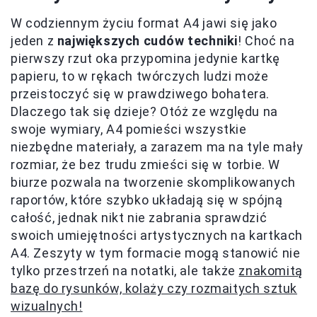
W codziennym życiu format A4 jawi się jako
jeden z
największych cudów techniki
! Choć na
pierwszy rzut oka przypomina jedynie kartkę
papieru, to w rękach twórczych ludzi może
przeistoczyć się w prawdziwego bohatera.
Dlaczego tak się dzieje? Otóż ze względu na
swoje wymiary, A4 pomieści wszystkie
niezbędne materiały, a zarazem ma na tyle mały
rozmiar, że bez trudu zmieści się w torbie. W
biurze pozwala na tworzenie skomplikowanych
raportów, które szybko układają się w spójną
całość, jednak nikt nie zabrania sprawdzić
swoich umiejętności artystycznych na kartkach
A4. Zeszyty w tym formacie mogą stanowić nie
tylko przestrzeń na notatki, ale także
znakomitą
bazę do rysunków, kolaży czy rozmaitych sztuk
wizualnych!