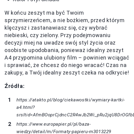
W końcu zeszyt ma być Twoim
sprzymierzeńcem, a nie bożkiem, przed którym
klęczysz i zastanawiasz się, czy wybrać
niebieski, czy zielony. Przy podejmowaniu
decyzji miej na uwadze swój styl życia oraz
osobiste upodobania, ponieważ idealny zeszyt
A4 przypomina ulubiony film – powinien wciągać
i sprawiać, że chcesz do niego wracać! Czas na
zakupy, a Twój idealny zeszyt czeka na odkrycie!
Źródła:
https://atakto.pl/blog/ciekawostki/wymiary-kartki-
a4.html?
srsltid=AfmBOoprCjdncC2R4wJb2Wi_pRu2jqU8DrOG
https://www.europapier.pl/pl/baza-
wiedzy/detail/m/Formaty-papieru-m3013229