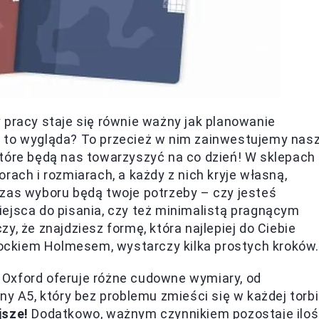
 pracy staje się równie ważny jak planowanie
k to wygląda? To przecież w nim zainwestujemy nas
które będą nas towarzyszyć na co dzień! W sklepach
rach i rozmiarach, a każdy z nich kryje własną,
czas wyboru będą twoje potrzeby – czy jesteś
ejsca do pisania, czy też minimalistą pragnącym
y, że znajdziesz formę, która najlepiej do Ciebie
rlockiem Holmesem, wystarczy kilka prostych kroków.
Oxford oferuje różne cudowne wymiary, od
ny A5, który bez problemu zmieści się w każdej torbi
jsze!
Dodatkowo, ważnym czynnikiem pozostaje ilo