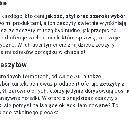
bie
 każdego, kto ceni
jakość, styl oraz szeroki wybór
.
imi produktami, a ich zeszyty świetnie wyróżniają
isz, że zeszyty muszą być nudne, jak przepis na
ford oferuje wiele modeli, które sprawią, że Twoje
tetyczne. W ich asortymencie znajdziesz zeszyty
 dla miłośników porządku w chaosie!
zeszytów
orodnych formatach, od A4 do A6, a także
wybór kartek, ponieważ producent oferuje
zeszyty
z
śli zarówno o tych, którzy jedynie dorysowują coś n
ensywne notatki. W ofercie znajdziesz zeszyty z
Ci się pomysł na lśniące okładki laminowane? To
jego szkolnego plecaka!