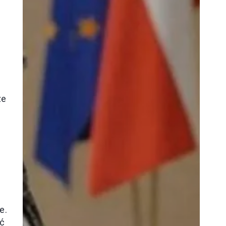
ze
e.
ść