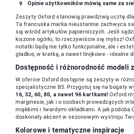
Opinie użytkowników mówią same za sie
Zeszyty Oxford stanowią prawdziwą ucztę dla
Ta francuska marka nieustannie zachwyca swo
się wśród artykułów papierniczych. Jeśli sądz
kiszone ogórki, to rzeczywiście się mylisz! Ox
notatki będą nie tylko funkcjonalne, ale i es
gładkie, w kratkę, a nawet linijkowe - idealne
Dostępność i różnorodność modeli 
W ofercie Oxford dostępne są zeszyty w różn
specjalistyczne B5. Przygotuj się na bogaty 
16, 32, 60, 80, a nawet 96 kartkami!
Oxford my
marginesie, jak i o osobach prowadzących int
miękkimi i twardymi okładkami. A jak podoba 
doskonały akcent w sezonowym wystroju Two
Kolorowe i tematyczne inspiracje