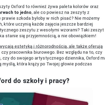
zyty Oxford to również żywa paleta kolorów oraz
arwach to jedno
, ale co powiesz na zeszyty z
 że prawie szkoda byłoby w nich pisać? Nie możemy
 które uczynią każde zajęcia jeszcze bardziej
tycznego zeszytu z wesołymi wzorami? Taki zeszyt
ka stanie się przyjemnością, a nie obowiązkiem!
wycają estetyką i różnorodnością, ale także oferują
a czy pracownika biurowego. Bez względu na to, czy
, czy do swojego artystycznego dziennika, Oxford m
ną myślą, która krąży po Twojej głowie podczas
ord do szkoły i pracy?