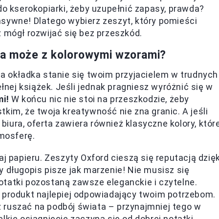
do kserokopiarki, żeby uzupełnić zapasy, prawda?
sywne! Dlatego wybierz zeszyt, który pomieści
z mógł rozwijać się bez przeszkód.
, a może z kolorowymi wzorami?
da okładka stanie się twoim przyjacielem w trudnych
ełnej książek. Jeśli jednak pragniesz wyróżnić się w
i!
W końcu nic nie stoi na przeszkodzie, żeby
kim, że twoja kreatywność nie zna granic. A jeśli
iura, oferta zawiera również klasyczne kolory, któr
mosferę.
j papieru. Zeszyty Oxford cieszą się reputacją dzięk
y długopis pisze jak marzenie! Nie musisz się
tatki pozostaną zawsze eleganckie i czytelne.
 produkt najlepiej odpowiadający twoim potrzebom.
 ruszać na podbój świata – przynajmniej tego w
lkie osiągnięcie zaczyna się od dobrej notatki.