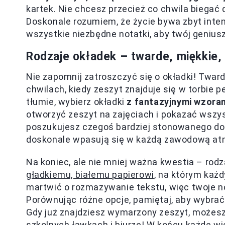
kartek. Nie chcesz przecież co chwila biegać 
Doskonale rozumiem, że życie bywa zbyt inten
wszystkie niezbędne notatki, aby twój genius
Rodzaje okładek – twarde, miękkie
Nie zapomnij zatroszczyć się o okładki! Twar
chwilach, kiedy zeszyt znajduje się w torbie p
tłumie, wybierz okładki
z fantazyjnymi wzoram
otworzyć zeszyt na zajęciach i pokazać wszyst
poszukujesz czegoś bardziej stonowanego do b
doskonale wpasują się w każdą zawodową at
Na koniec, ale nie mniej ważna kwestia – rodza
gładkiemu, białemu papierowi
, na którym każd
martwić o rozmazywanie tekstu, więc twoje no
Porównując różne opcje, pamiętaj, aby wybrać
Gdy już znajdziesz wymarzony zeszyt, możesz
szkolnych ławkach i biurze! W końcu każde wie