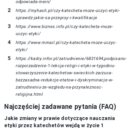
odpowiada-mein/
https://myhash.pl/czy-katecheta-moze-uczyc-etyki-
sprawdz-jakie-sa-przepisy-i-kwalifikacje
https://www.biznes.info.pl/czy-katecheta-moze-
uczyc-etyki/
https://www.mmail.pl/czy-katecheta-moze-uczyc-
etyki/
https://kadry.infor.pl/zatrudnienie/6831694,podpisano-
rozporzadzenie-1-lekcja-religii-i-etyki-w-tygodniu-
stowarzyszenie-katechetow-swieckich-zarzuca-
bezzasadna-redukcje-etatow-i-dyskryminacje-w-
zatrudnieniu-ze-wzgledu-na-przynaleznosc-
religijna.html
Najczęściej zadawane pytania (FAQ)
Jakie zmiany w prawie dotyczące nauczania
etyki przez katechetów wejdą w życie 1