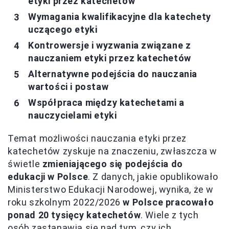
etyki przez katechetów
Wymagania kwalifikacyjne dla katechety
uczącego etyki
Kontrowersje i wyzwania związane z
nauczaniem etyki przez katechetów
Alternatywne podejścia do nauczania
wartości i postaw
Współpraca między katechetami a
nauczycielami etyki
Temat możliwości nauczania etyki przez
katechetów zyskuje na znaczeniu, zwłaszcza w
świetle
zmieniającego się podejścia do
edukacji w Polsce
. Z danych, jakie opublikowało
Ministerstwo Edukacji Narodowej, wynika, że w
roku szkolnym 2022/2026
w Polsce pracowało
ponad 20 tysięcy katechetów
. Wiele z tych
osób zastanawia się nad tym, czy ich