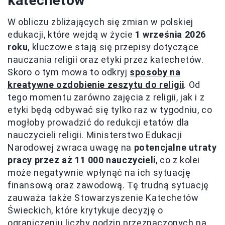
katechetów
W obliczu zbliżających się zmian w polskiej
edukacji, które wejdą w życie
1 września 2026
roku
, kluczowe stają się przepisy dotyczące
nauczania religii oraz etyki przez katechetów.
Skoro o tym mowa to odkryj
sposoby na
kreatywne ozdobienie zeszytu do religii
. Od
tego momentu zarówno zajęcia z religii, jak i z
etyki będą odbywać się tylko raz w tygodniu, co
mogłoby prowadzić do redukcji etatów dla
nauczycieli religii. Ministerstwo Edukacji
Narodowej zwraca uwagę na
potencjalne utraty
pracy przez aż 11 000 nauczycieli
, co z kolei
może negatywnie wpłynąć na ich sytuację
finansową oraz zawodową. Tę trudną sytuację
zauważa także Stowarzyszenie Katechetów
Świeckich, które krytykuje decyzję o
ograniczeniu liczby godzin przeznaczonych na