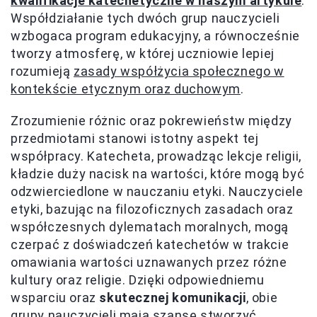
kwalifikacje katechetyczne w naszym artykule
.
Współdziałanie tych dwóch grup nauczycieli
wzbogaca program edukacyjny, a równocześnie
tworzy atmosferę, w której uczniowie lepiej
rozumieją
zasady współżycia społecznego w
kontekście etycznym oraz duchowym
.
Zrozumienie różnic oraz pokrewieństw między
przedmiotami stanowi istotny aspekt tej
współpracy. Katecheta, prowadząc lekcje religii,
kładzie duży nacisk na wartości, które mogą być
odzwierciedlone w nauczaniu etyki. Nauczyciele
etyki, bazując na filozoficznych zasadach oraz
współczesnych dylematach moralnych, mogą
czerpać z doświadczeń katechetów w trakcie
omawiania wartości uznawanych przez różne
kultury oraz religie. Dzięki odpowiedniemu
wsparciu oraz
skutecznej komunikacji
, obie
grupy nauczycieli mają szansę stworzyć