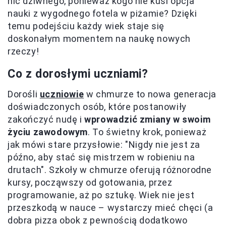
nic dziwnego, ponieważ kogo nie kusi opcja
nauki z wygodnego fotela w piżamie? Dzięki
temu podejściu każdy wiek staje się
doskonałym momentem na naukę nowych
rzeczy!
Co z dorosłymi uczniami?
Dorośli
uczniowie
w chmurze to nowa generacja
doświadczonych osób, które postanowiły
zakończyć nudę i
wprowadzić zmiany w swoim
życiu zawodowym
. To świetny krok, ponieważ
jak mówi stare przysłowie: "Nigdy nie jest za
późno, aby stać się mistrzem w robieniu na
drutach". Szkoły w chmurze oferują różnorodne
kursy, począwszy od gotowania, przez
programowanie, aż po sztukę. Wiek nie jest
przeszkodą w nauce – wystarczy mieć chęci (a
dobra pizza obok z pewnością dodatkowo