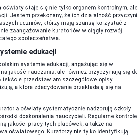
 oświaty staje się nie tylko organem kontrolnym, al
ji. Jestem przekonany, że ich działalność przyczyn
 naszych uczniów, którzy mają szansę korzystać z
nie zaangażowanie kuratoriów w ciągły rozwój
całego społeczeństwa.
systemie edukacji
polskim systemie edukacji, angażując się w
 na jakość nauczania, ale również przyczyniają się d
m tekście przedstawiam szczegółowe opisy
lizują, a które zdecydowanie przekładają się na
.
uratoria oświaty systematycznie nadzorują szkoły
 ośrodki doskonalenia nauczycieli. Regularne kontrol
nę jakości pracy tych placówek, a także na
a oświatowego. Kuratorzy nie tylko identyfikują