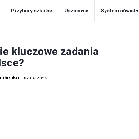
Przybory szkolne
Uczniowie
System oświaty
TEM OŚWIATY
kie kluczowe zadania
lsce?
uchecka
07.06.2026