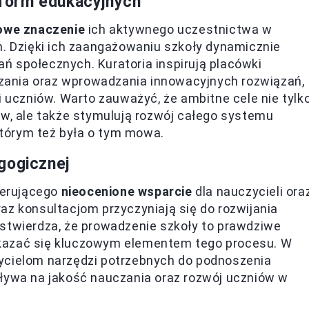
reform edukacyjnych
owe znaczenie
ich aktywnego uczestnictwa w
h. Dzięki ich zaangażowaniu szkoły dynamicznie
ń społecznych. Kuratoria inspirują placówki
ania oraz wprowadzania innowacyjnych rozwiązań,
i uczniów. Warto zauważyć, że ambitne cele nie tylk
ów, ale także stymulują rozwój całego systemu
którym też była o tym mowa.
gogicznej
oferującego
nieocenione wsparcie
dla nauczycieli ora
az konsultacjom przyczyniają się do rozwijania
 stwierdza, że prowadzenie szkoły to prawdziwe
kazać się kluczowym elementem tego procesu. W
ycielom narzędzi potrzebnych do podnoszenia
pływa na jakość nauczania oraz rozwój uczniów w