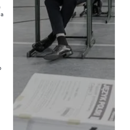
e
ia
o
e