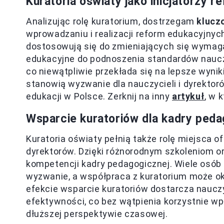
Kuratoria oświaty jako inicjatorzy 
Analizując rolę kuratorium, dostrzegam
klucz
wprowadzaniu i realizacji reform edukacyjnyc
dostosowują się do zmieniających się wymaga
edukacyjne do podnoszenia standardów naucz
co niewątpliwie przekłada się na lepsze wynik
stanowią wyzwanie dla nauczycieli i dyrektor
edukacji w Polsce. Zerknij na inny
artykuł
, w 
Wsparcie kuratoriów dla kadry peda
Kuratoria oświaty pełnią także rolę miejsca 
dyrektorów. Dzięki różnorodnym szkoleniom or
kompetencji kadry pedagogicznej. Wiele osób
wyzwanie, a współpraca z kuratorium może o
efekcie wsparcie kuratoriów dostarcza naucz
efektywności, co bez wątpienia korzystnie w
dłuższej perspektywie czasowej.