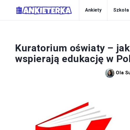
Ankiety
Szkoła
SYS
Kuratorium oświaty – ja
wspierają edukację w Po
Ola S