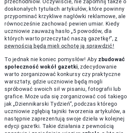
przechodniów. Oczywiście, nie zapomnij także o
doskonałych tytułach artykułów, które powinny
przypominać krzykliwe nagłówki reklamowe, ale
równocześnie zachować pewien umiar. Kiedy
uczniowie zauważą hasło „5 powodów, dla
których warto przeczytać naszą gazetkę!”,
z
pewnością będą mieli ochotę ją sprawdzić!
To jednak nie koniec pomysłów! Aby
zbudować
społeczność wokół gazetki
, zdecydowanie
warto zorganizować konkursy czy praktyczne
warsztaty, gdzie uczniowie będą mogli
spróbować swoich sił w pisaniu, fotografii lub
grafice. Może uda się zorganizować coś takiego
jak „Dziennikarski Tydzień”, podczas którego
uczniowie zgłębią tajniki tworzenia artykułów, a
następnie zaprezentują swoje dzieła w kolejnej
edycji gazetki. Takie działania z pewnością