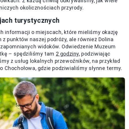
ówkach. Z każdą chwilą odkrywaliśmy, jak wiele
niczych okolicznościach przyrody.
cjach turystycznych
 informacji o miejscach, które mieliśmy okazję
 z punktów naszej podróży, ale również Dolina
niezapomnianych widoków. Odwiedzenie Muzeum
ątkę – spędziliśmy tam
2 godziny
, podziwiając
śmy z usług lokalnych przewoźników, na przykład
do Chochołowa, gdzie podziwialiśmy słynne termy.