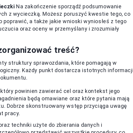
ieczki
Na zakończenie sporządź podsumowanie
ch z wycieczką. Możesz poruszyć kwestie tego, co
o poprawić, a także jakie wnioski wyniosłeś z tego
 uczucia oraz oceny w przemyślany i zrozumiały
zorganizować treść?
nty struktury sprawozdania, które pomagają w
logiczny. Każdy punkt dostarcza istotnych informacj
dokumentu.
tóry powinien zawierać cel oraz kontekst jego
zagadnienia będą omawiane oraz które pytania mają
tu. Dobrze skonstruowany wstęp przyciąga uwagę
t pracy.
az techniki użyte do zbierania danych i
zczegółowo przedstawić wszystkie procedury, co