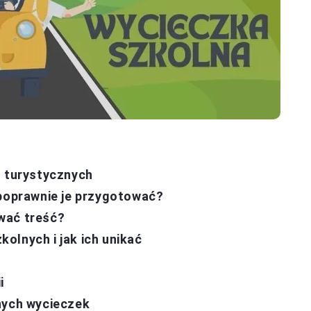
h turystycznych
 poprawnie je przygotować?
wać treść?
olnych i jak ich unikać
i
nych wycieczek