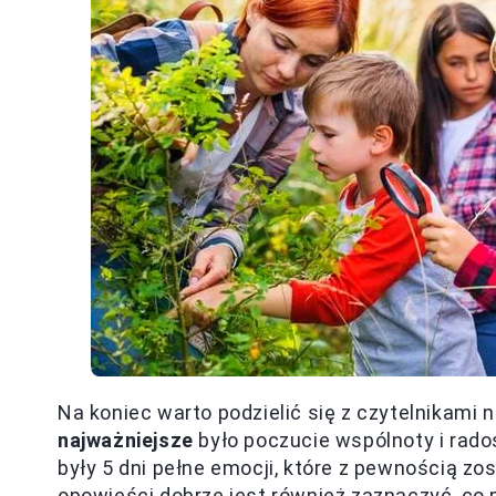
Na koniec warto podzielić się z czytelnikami 
najważniejsze
było poczucie wspólnoty i radoś
były 5 dni pełne emocji, które z pewnością zo
opowieści dobrze jest również zaznaczyć, co