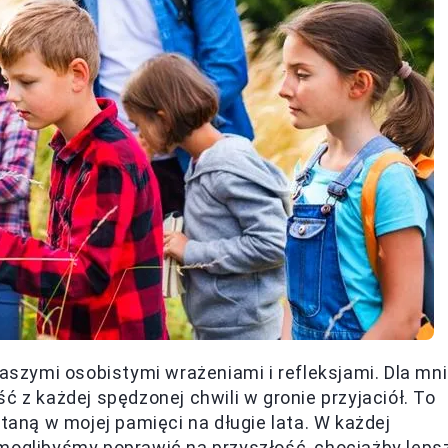
naszymi osobistymi wrażeniami i refleksjami. Dla mn
ć z każdej spędzonej chwili w gronie przyjaciół. To
staną w mojej pamięci na długie lata. W każdej
 moglibyśmy poprawić na przyszłość, chociażby leps