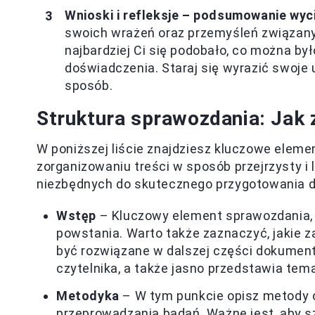
Wnioski i refleksje – podsumowanie wyc
swoich wrażeń oraz przemyśleń związany
najbardziej Ci się podobało, co można był
doświadczenia. Staraj się wyrazić swoje
sposób.
Struktura sprawozdania: Jak 
W poniższej liście znajdziesz kluczowe eleme
zorganizowaniu treści w sposób przejrzysty i 
niezbędnych do skutecznego przygotowania 
Wstęp
– Kluczowy element sprawozdania, k
powstania. Warto także zaznaczyć, jakie 
być rozwiązane w dalszej części dokumen
czytelnika, a także jasno przedstawia tema
Metodyka
– W tym punkcie opisz metody or
przeprowadzania badań. Ważne jest, aby s