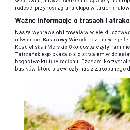
wędrówce, a także codzienne spacery po Krup
radości przynosi zgrana ekipa w takich malow
Ważne informacje o trasach i atrak
Nasza wyprawa obfitowała w wiele kluczowych
odwiedzić.
Kasprowy Wierch
to zaledwie jeden
Kościeliska i Morskie Oko dostarczyły nam 
Tatrzańskiego okazało się strzałem w dziesi
bogactwo kultury regionu. Czasami korzystali
busików, które przewiozły nas z Zakopanego 